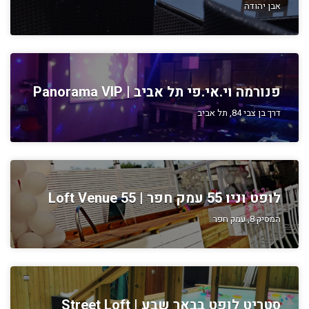
אבן יהודה
פנורמה וי.אי.פי תל אביב | Panorama VIP
דרך בן צבי 84, תל אביב
לופט וניו 55 עמק חפר | Loft Venue 55
המסיק 8, עמק חפר
סטריט לופט בבאר שבע | Street Loft