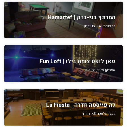
המרתף בני-ברק | Hamartef
בר כוכבא 14, בני ברק
פאן לופט צומת בילו | Fun Loft
אמריקן סיטי, רחובות
לה פייסטה חדרה | La Fiesta
בעלי מלאכה 3א, חדרה