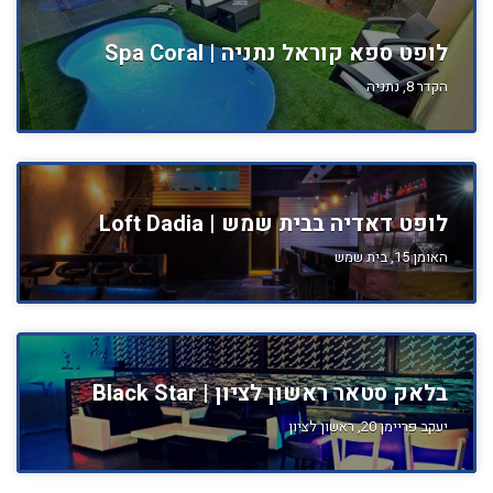
לופט ספא קוראל נתניה | Spa Coral
הקדר 8, נתניה
לופט דאדיה בבית שמש | Loft Dadia
האומן 15, בית שמש
בלאק סטאר ראשון לציון | Black Star
יעקב פריימן 20, ראשון לציון