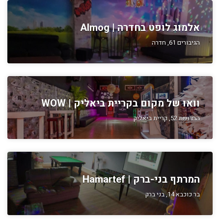
אלמוג לופט בחדרה | Almog
הגיבורים 61, חדרה
וואו של מקום בקריית ביאליק | WOW
החרושת 52, קריית ביאליק
המרתף בני-ברק | Hamartef
בר כוכבא 14, בני ברק