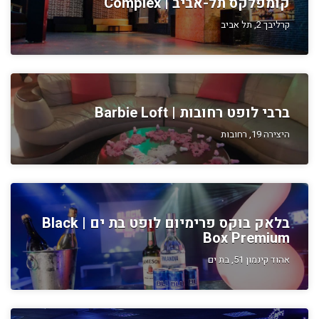
קומפלקס תל-אביב | Complex
קרליבך 2, תל אביב
ברבי לופט רחובות | Barbie Loft
היצירה 19, רחובות
בלאק בוקס פרימיום לופט בת ים | Black
Box Premium
אהוד קינמון 51, בת ים