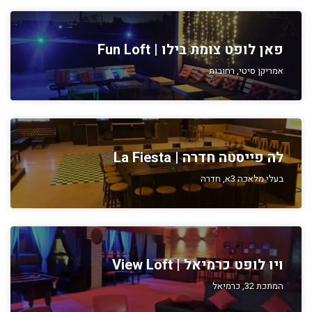
פאן לופט צומת בילו | Fun Loft
אמריקן סיטי, רחובות
לה פייסטה חדרה | La Fiesta
בעלי מלאכה 3א, חדרה
ויו לופט כרמיאל | View Loft
המתכת 32, כרמיאל