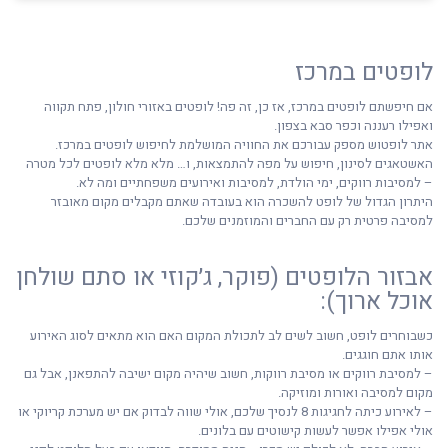
לופטים במרכז
אם חיפשתם לופטים במרכז, אז כן, זה פה! לופטים באזורי חולון, פתח תקווה
ואפילו רעננה וכפר סבא בצפון.
אתר לופטוש מספק עבורכם את החוויה המושלמת לחיפוש לופטים במרכז.
האשטאגים לסינון, חיפוש על מפה להתמצאות, ו… מלא מלא לופטים לכל מטרה
– למסיבות רווקים, ימי הולדת, למסיבות ואירועים משפחתיים ומה לא.
היתרון הגדול של לופט להשכרה הוא בעובדה שאתם מקבלים מקום מאובזר
למסיבה פרטית רק עם החברים והמוזמנים שלכם.
אבזור הלופטים (פוקר, ג׳קוזי או סתם שולחן
אוכל ארוך):
כשבוחרים לופט, חשוב לשים לב לתכולת המקום האם הוא מתאים לסוג האירוע
אותו אתם חוגגים.
– למסיבת רווקים או מסיבת רווקות, חשוב שיהיה מקום ישיבה להתפאנן, אבל גם
מקום למסיבה ואורות ומוזיקה.
– לאירוע כיתה לחגיגות 8 לנסיך שלכם, אולי שווה לבדוק אם יש מערכת קריוקי או
אולי אפילו אפשר לעשות קישוטים עם בלונים.