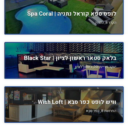
לופט ספא קוראל נתניה | Spa Coral
הקדר 8, נתניה
בלאק סטאר ראשון לציון | Black Star
יעקב פריימן 20, ראשון לציון
וויש לופט כפר סבא | Wish Loft
החרושת 8, כפר סבא