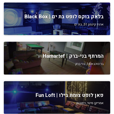
בלאק בוקס לופט בת ים | Black Box
אהוד קינמון 51, בת ים
המרתף בני-ברק | Hamartef
בר כוכבא 14, בני ברק
פאן לופט צומת בילו | Fun Loft
אמריקן סיטי, רחובות