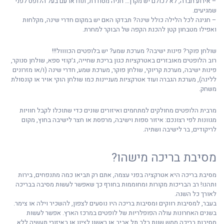
– אירוע חברה, לא לכולם יש מקרן… חניה מסודרת, תוודאו עם בעל הלופט לפני
שמגיעים.
– חגיגה לכל הלילה כולל שינה? תבדקו האם יש במקום חדרי שינה, מקלחות
ואפילו מטבחון קטן להכנת הקפה של הבוקר למחרת.
שולחן פוקר? פינות ישיבה? מערכת שמע? יש בלופטים הכוווול!!!
רוב הלופטים מאובזרים באטרקציות כגון בריכת שחייה, ג׳קוזי ספא, שולחן סנוקר,
פינות ישיבה, מערכת קריוקי, שולחן פוקר, מערכת שמע, חדרי שינה (ו/או מזרונים
ללינה), מערכת הגברה ועוד אטרקציות מעניינות כמו שולחן הוקי אויר או קונסולת
משחק.
מרבית הלופטים מחולקים למתחמים ואיזורים שונים כדי שתוכלו לקבל חוויות
מגוונות לפי רצונכם: איזור ספות וישיבה, מרפסת או חצר לישיבה בחוץ, מקום
לריקודים, בר לישיבה ושתיה.
מסיבת בריכה מישהו?
מסיבת בריכה היא אטרקציה בפני עצמה, אתם רק תביאו כמה מתנפחים, בירות
ותהנו! רב הבריכות מקורות ומחוממות בחורף כך שאפשר לעשות מסיבה בבריכה
לאורך כל השנה.
בעבר, למסיבות רווקים ומסיבות בריכה היו נוסעים לצפון, להשכיר וילה או צימר.
בשנים האחרונות עולה הפופלריות של לופטים במרכז הארץ. אפשר לעשות
מסיבות בריכה ממש שוות בלב תל אביב או ראשון לציון או באיזורי תעשיה ללא