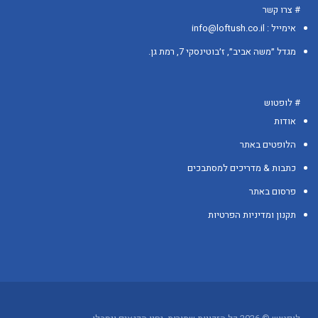
# צרו קשר
אימייל : info@loftush.co.il
מגדל ״משה אביב״, ז׳בוטינסקי 7, רמת גן.
# לופטוש
אודות
הלופטים באתר
כתבות & מדריכים למסתבכים
פרסום באתר
תקנון ומדיניות הפרטיות