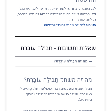
לכל העצלנים, ברור לנו לגמרי שזה ממש קשה להכין את הכל
ולכן החלטנו לעזור. הכננו בשבילכם פתקיות להורדה והדפסה,
רק לחצו כאן להורדה:
משימות לחבילה עוברת להורדה והדפסה
שאלות ותשובות - חבילה עוברת
מה זה חֲבִילָה עוֹבֶרֶת?
מה זה משחק חֲבִילָה עוֹבֶרֶת?
חבילה עוברת הוא משחק חברה פופולארי, חלק קוראים לו
ראש כרוב, חבילה הגיעה או חבילה מתגלגלת (בעיקר
בירושלים).
עוטפים בנייר עיתון או ניירות זולים מתנה בשכבות כמו