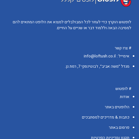
לופטוש הוקרץ כדי לעזור לכל המבולבלים למצוא את הלופט המתאים להם
למסיבה הבאה וללמוד דבר או שניים על החיים.
# צרו קשר
אימייל : info@loftush.co.il
מגדל ״משה אביב״, ז׳בוטינסקי 7, רמת גן.
# לופטוש
אודות
הלופטים באתר
כתבות & מדריכים למסתבכים
פרסום באתר
תקנון ומדיניות הפרטיות