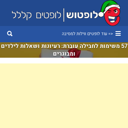
<= עוד לופטים ווילות למסיבה
57 משימות לחבילה עוברת: רעיונות ושאלות לילדים
ומבוגרים