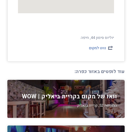
יוליוס סימון 44, חיפה
נווט למקום
עוד לופטים באזור כפרה:
וואו של מקום בקריית ביאליק | WOW
החרושת 52, קריית ביאליק