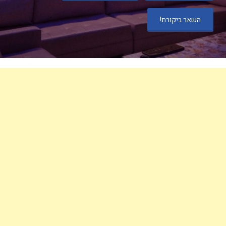
השאר ביקורת!