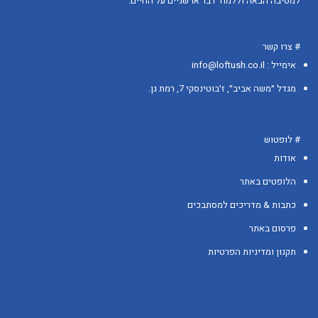
למסיבה הבאה וללמוד דבר או שניים על החיים.
# צרו קשר
אימייל : info@loftush.co.il
מגדל ״משה אביב״, ז׳בוטינסקי 7, רמת גן.
# לופטוש
אודות
הלופטים באתר
כתבות & מדריכים למסתבכים
פרסום באתר
תקנון ומדיניות הפרטיות