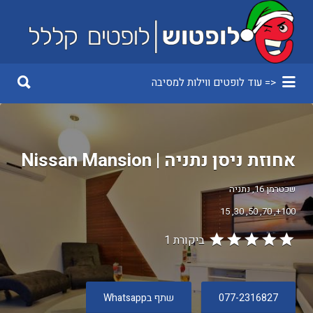
Search
for:
Search
<= עוד לופטים ווילות למסיבה
for:
אחוזת ניסן נתניה | Nissan Mansion
שכטרמן 16, נתניה
15
30
50
70
100+
ביקורת 1
077-2316827
שתף בWhatsapp