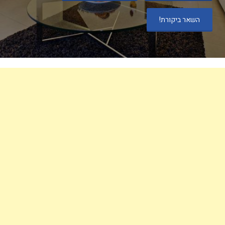
השאר ביקורת!